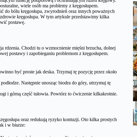
ełniącym funkcję podporową i ochraniającym rdzeń kręgowy.
posturalne, wiele osób ma problemy z kręgosłupem.
ić do bólu kręgosłupa, zwyrodnień oraz innych poważnych
zdrowie kręgosłupa. W tym artykule przedstawimy kilka
awić postawę.
ja rdzenia. Chodzi tu o wzmocnienie mięśni brzucha, dolnej
dłowej postawy i zapobieganiu problemom z kręgosłupem.
owinno być proste jak deska. Trzymaj tę pozycję przez około
 podłodze. Następnie unosząc biodra do góry, utrzymuj tę
ogi i górną część tułowia. Powtórz to ćwiczenie kilkakrotnie.
ęgosłupa oraz redukują ryzyko kontuzji. Oto kilka prostych
k i w biurze: