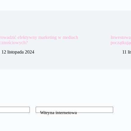
prowadzić efektywny marketing w mediach
Inwestowan
ecznościowych?
początkują
12 listopada 2024
11 l
Witryna internetowa