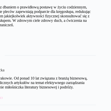
 z dbaniem o prawidłową postawę w życiu codziennym,
 pleców zapewniają podparcie dla kręgosłupa, redukując
m jakiejkolwiek aktywności fizycznej skonsultować się z
ęgosłupem. W zdrowym ciele zdrowy duch, a ćwiczenia na
raniczeń.
cka
kowie. Od ponad 10 lat związana z branżą biznesową,
a licznych artykułów na temat efektywnego zarządzania
e miłośniczka literatury biznesowej i podróży.
13