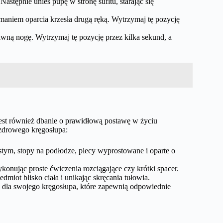
 Następnie unieś pupę w stronę sufitu, starając się
zymaniem oparcia krzesła drugą ręką. Wytrzymaj tę pozycję
iwną nogę. Wytrzymaj tę pozycję przez kilka sekund, a
jest również dbanie o prawidłową postawę w życiu
zdrowego kręgosłupa:
stym, stopy na podłodze, plecy wyprostowane i oparte o
ykonując proste ćwiczenia rozciągające czy krótki spacer.
miot blisko ciała i unikając skręcania tułowia.
 dla swojego kręgosłupa, które zapewnią odpowiednie