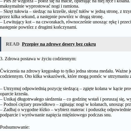
– Pies ze wzgórza – połóż się na macie, opierając na niej ręce i kolana.
maksymalnie wyprostować nogi i ramiona.
– Skręt tułowia – siedząc na krześle, skręć tułów w jedną stronę, z tr
przez kilka sekund, a następnie powtórz w drugą stronę.
– Lewitujący kot – na czworakach, równocześnie unosząc rękę i przec
następnie powtórz z drugimi kończynami.
READ
Przepisy na zdrowe desery bez cukru
3. Zdrowa postawa w życiu codziennym:
Ćwiczenia na zdrowy kręgosłup to tylko jedna strona medalu. Ważne 
codziennym. Oto kilka wskazówek, które mogą pomóc w utrzymaniu 
– Utrzymuj odpowiednią pozycję siedzącą – zgięte kolana w kącie pro
oparcie krzesła.
– Unikaj długotrwałego siedzenia – co godzinę wstań i poruszaj się, w
– Podnoś ciężary prawidłowo – zginając nogi w kolanach, unosząc przed
– Zadbaj o wygodne łóżko – wybierz materac i poduszkę odpowiednie
podparcie i wyrównanie napięcia mięśniowego podczas snu.
Podsumowanie: