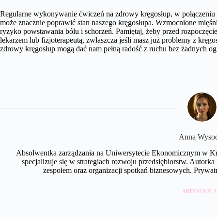
Regularne wykonywanie ćwiczeń na zdrowy kręgosłup, w połączeniu
może znacznie poprawić stan naszego kręgosłupa. Wzmocnione mięśnie
ryzyko powstawania bólu i schorzeń. Pamiętaj, żeby przed rozpoczęcie
lekarzem lub fizjoterapeutą, zwłaszcza jeśli masz już problemy z kr
zdrowy kręgosłup mogą dać nam pełną radość z ruchu bez żadnych og
Anna Wyso
Absolwentka zarządzania na Uniwersytecie Ekonomicznym w Kra
specjalizuje się w strategiach rozwoju przedsiębiorstw. Autork
zespołem oraz organizacji spotkań biznesowych. Prywatni
ARTYKUŁY: 2