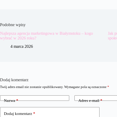
Podobne wpisy
Najlepsza agencja marketingowa w Białymstoku – kogo
Jak 
wybrać w 2026 roku?
społ
4 marca 2026
Dodaj komentarz
Twój adres email nie zostanie opublikowany.
Wymagane pola są oznaczone
*
Nazwa
*
Adres e-mail
*
Dodaj komentarz
*