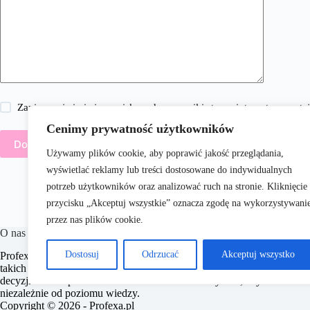
Zapisz moje imię i nazwisko, adres e-mail i stronę internetową w 
Cenimy prywatność użytkowników
Dodaj komentarz
Używamy plików cookie, aby poprawić jakość przeglądania,
wyświetlać reklamy lub treści dostosowane do indywidualnych
potrzeb użytkowników oraz analizować ruch na stronie. Kliknięcie
przycisku „Akceptuj wszystkie” oznacza zgodę na wykorzystywani
przez nas plików cookie.
O nas
Dostosuj
Odrzucać
Akceptuj wszystko
Profexa.pl to portal internetowy, który dostarcza czytelnikom aktualne
takich jak zdrowie, styl życia, dom i ogród. Naszym celem jest ws
decyzji oraz inspirowanie ich do działania. Dbamy o to, aby nasze treś
niezależnie od poziomu wiedzy.
Copyright © 2026 - Profexa.pl