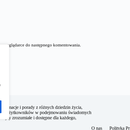
tej przeglądarce do następnego komentowania.
e
 informacje i porady z różnych dziedzin życia,
pieranie użytkowników w podejmowaniu świadomych
ci były zrozumiałe i dostępne dla każdego,
O nas
Polityka P