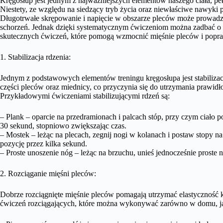
Kręgosłup jest jednym z najważniejszych elementów naszego ciała, p
Niestety, ze względu na siedzący tryb życia oraz niewłaściwe nawyki 
Długotrwałe skrępowanie i napięcie w obszarze pleców może prowadz
schorzeń. Jednak dzięki systematycznym ćwiczeniom można zadbać o 
skutecznych ćwiczeń, które pomogą wzmocnić mięśnie pleców i popr
1. Stabilizacja rdzenia:
Jednym z podstawowych elementów treningu kręgosłupa jest stabilizac
części pleców oraz miednicy, co przyczynia się do utrzymania prawi
Przykładowymi ćwiczeniami stabilizującymi rdzeń są:
– Plank – oparcie na przedramionach i palcach stóp, przy czym ciało p
30 sekund, stopniowo zwiększając czas.
– Mostek – leżąc na plecach, zegnij nogi w kolanach i postaw stopy na
pozycję przez kilka sekund.
– Proste unoszenie nóg – leżąc na brzuchu, unieś jednocześnie proste n
2. Rozciąganie mięśni pleców:
Dobrze rozciągnięte mięśnie pleców pomagają utrzymać elastyczność kr
ćwiczeń rozciągających, które można wykonywać zarówno w domu, ja