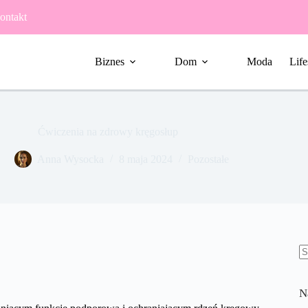
ontakt
Biznes
Dom
Moda
Life
Ćwiczenia na zdrowy kręgosłup
Anna Wysocka
8 maja 2024
Pozostałe
B
w
N