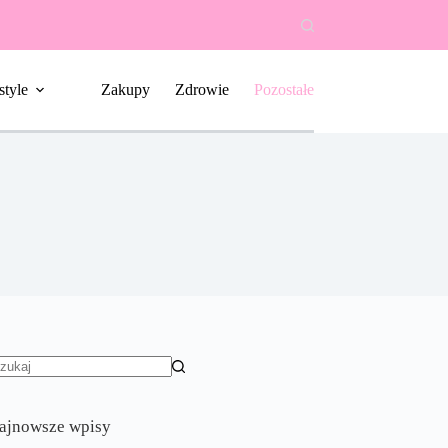
style
Zakupy
Zdrowie
Pozostałe
rak
yników
ajnowsze wpisy