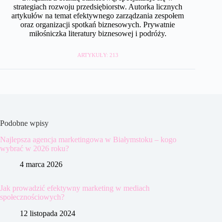
strategiach rozwoju przedsiębiorstw. Autorka licznych
artykułów na temat efektywnego zarządzania zespołem
oraz organizacji spotkań biznesowych. Prywatnie
miłośniczka literatury biznesowej i podróży.
ARTYKUŁY: 213
Podobne wpisy
Najlepsza agencja marketingowa w Białymstoku – kogo
wybrać w 2026 roku?
4 marca 2026
Jak prowadzić efektywny marketing w mediach
społecznościowych?
12 listopada 2024