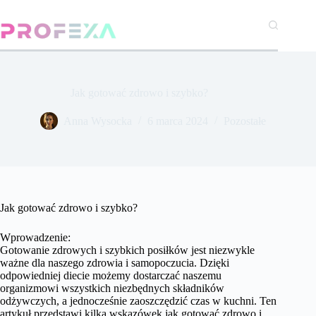
Przejdź
do
treści
Jak gotować zdrowo i szybko?
Anna Wysocka
6 marca 2024
Pozostałe
Jak gotować zdrowo i szybko?
Wprowadzenie:
Gotowanie zdrowych i szybkich posiłków jest niezwykle
ważne dla naszego zdrowia i samopoczucia. Dzięki
odpowiedniej diecie możemy dostarczać naszemu
organizmowi wszystkich niezbędnych składników
odżywczych, a jednocześnie zaoszczędzić czas w kuchni. Ten
artykuł przedstawi kilka wskazówek jak gotować zdrowo i