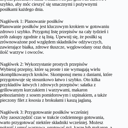
szybko, aby móc cieszyć się smacznymi i pożywnymi
posiłkami każdego dnia.
Nagłówek 1: Planowanie posiłków
Planowanie posiłków jest kluczowym krokiem w gotowaniu
zdrowo i szybko. Przygotuj listę przepisów na cały tydzień i
zrób zakupy zgodnie z tą listą. Upewnij się, że posiłki są
zrównoważone pod względem składników odżywczych,
zawierające białka, zdrowe tłuszcze, węglowodany oraz dużą
ilość warzyw i owoców.
Nagłówek 2: Wykorzystanie prostych przepisów
Wybieraj przepisy, które są proste i nie wymagają wielu
skomplikowanych kroków. Skomponuj menu z daniami, które
przygotowuje się stosunkowo łatwo i szybko. Oto kilka
przykładów łatwych i zdrowych przepisów: sałatka z
grillowanym kurczakiem i warzywami, makaron
pełnoziarnisty z sosem pomidorowym i szpinakiem, a także
pieczony filet z łososia z brokułami i kaszą jaglaną.
Nagłówek 3: Przygotowanie posiłków wcześniej
Aby zaoszczędzić czas w trakcie codziennego gotowania,
warto przygotować niektóre składniki wcześniej. Możesz
pokroić i umyć warzywa, ugotować ryż, kaszę lub makaron, a