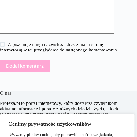
Zapisz moje imię i nazwisko, adres e-mail i stronę
internetową w tej przeglądarce do następnego komentowania.
Dodaj komentarz
O nas
Profexa.pl to portal internetowy, który dostarcza czytelnikom
aktualne informacje i porady z różnych dziedzin życia, takich
jak zdrowie, styl życia, dom i ogród. Naszym celem jest
wspieranie użytkowników w podejmowaniu świadomych
Cenimy prywatność użytkowników
decyzji oraz inspirowanie ich do działania. Dbamy o to, aby
nasze treści były zrozumiałe i dostępne dla każdego,
Używamy plików cookie, aby poprawić jakość przeglądania,
niezależnie od poziomu wiedzy.