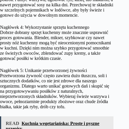
nawet przygotować sosy na kilka dni. Przechowuj te składniki
w szczelnych pojemnikach w lodówce, aby były świeże i
gotowe do użycia w dowolnym momencie.
Nagłówek 4: Wykorzystanie sprzętu kuchennego
Dobrze dobrany sprzęt kuchenny może znacznie usprawnić
proces gotowania. Blender, mikser, szybkowar czy nawet
prosty nóż kuchenny mogą być nieocenionymi pomocnikami
w kuchni. Dzięki nim można szybko przygotować smoothie
ze świeżych owoców, zblendować zupy kremy, a także
gotować posiłki w krótkim czasie.
Nagłówek 5: Unikanie przetworzonej żywności
Przetworzona żywność często zawiera dużo tłuszczu, soli i
sztucznych dodatków, co nie jest zdrowe dla naszego
organizmu. Dlatego warto unikać gotowych dań i skupić się
na przygotowywaniu posiłków z naturalnych,
nieprzetworzonych składników. Wybieraj świeże warzywa i
owoce, pełnoziarniste produkty zbożowe oraz chude źródła
białka, takie jak ryby, drób czy tofu.
READ
Kuchnia wegetariańska: Proste i pyszne
przepisy