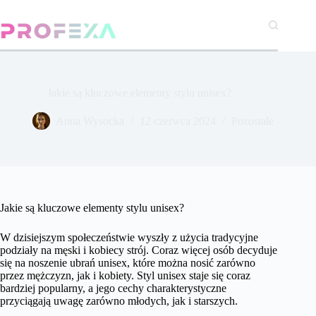
Przejdź
do
treści
Jakie są kluczowe elementy stylu unisex?
Anna Wysocka
12 czerwca 2024
Pozostałe
Jakie są kluczowe elementy stylu unisex?
W dzisiejszym społeczeństwie wyszły z użycia tradycyjne
podziały na męski i kobiecy strój. Coraz więcej osób decyduje
się na noszenie ubrań unisex, które można nosić zarówno
przez mężczyzn, jak i kobiety. Styl unisex staje się coraz
bardziej popularny, a jego cechy charakterystyczne
przyciągają uwagę zarówno młodych, jak i starszych.