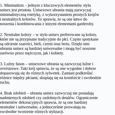
1. Minimalizm – jednym z kluczowych elementów stylu
unisex jest prostota. Unisexowe ubrania mają zazwyczaj
minimalistyczną estetykę, z wykorzystaniem prostych krojów
i neutralnych kolorów. To sprawia, że ​​są one łatwe do
noszenia i kombinowania z innymi elementami garderoby.
2. Neutralne kolory – w stylu unisex preferowane są kolory,
które nie są przypisane tradycyjnie do płci. Często spotykane
są odcienie szarości, bieli, czerni oraz beżu. Dzięki nim
ubrania unisex są bardziej uniwersalne i mogą być noszone
zarówno przez mężczyzn, jak i kobiety.
3. Luźny fason – unisexowe ubrania są zazwyczaj luźne i
oversizowe. Taki krój sprawia, że ​​są one wygodne i dobrze
dopasowują się do różnych sylwetek. Zamiast podkreślać
różnice między płciami, skupiają się na komforcie i swobodzie
ruchu.
4. Brak zdobień – ubrania unisex zazwyczaj nie posiadają
nadmiernych zdobień czy ozdobnych detalów. Ograniczenie
elementów dekoracyjnych sprawia, że ​​są one bardziej
neutralne i uniwersalne, a jednocześnie pozwalają na
swobodne tworzenie różnych stylizacji.