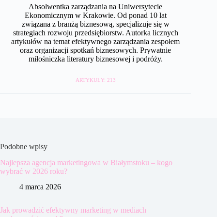
Absolwentka zarządzania na Uniwersytecie
Ekonomicznym w Krakowie. Od ponad 10 lat
związana z branżą biznesową, specjalizuje się w
strategiach rozwoju przedsiębiorstw. Autorka licznych
artykułów na temat efektywnego zarządzania zespołem
oraz organizacji spotkań biznesowych. Prywatnie
miłośniczka literatury biznesowej i podróży.
ARTYKUŁY: 213
Podobne wpisy
Najlepsza agencja marketingowa w Białymstoku – kogo
wybrać w 2026 roku?
4 marca 2026
Jak prowadzić efektywny marketing w mediach