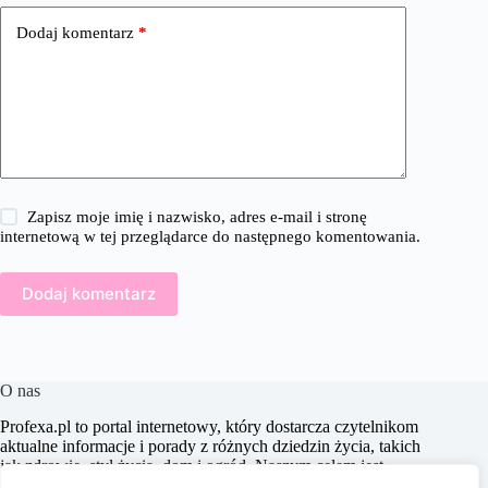
Dodaj komentarz
*
Zapisz moje imię i nazwisko, adres e-mail i stronę
internetową w tej przeglądarce do następnego komentowania.
Dodaj komentarz
O nas
Profexa.pl to portal internetowy, który dostarcza czytelnikom
aktualne informacje i porady z różnych dziedzin życia, takich
jak zdrowie, styl życia, dom i ogród. Naszym celem jest
wspieranie użytkowników w podejmowaniu świadomych