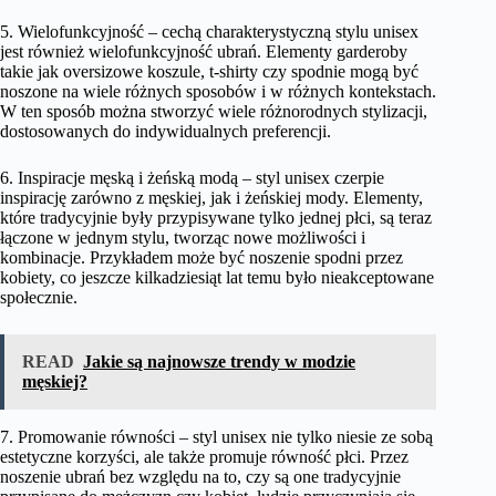
5. Wielofunkcyjność – cechą charakterystyczną stylu unisex
jest również wielofunkcyjność ubrań. Elementy garderoby
takie jak oversizowe koszule, t-shirty czy spodnie mogą być
noszone na wiele różnych sposobów i w różnych kontekstach.
W ten sposób można stworzyć wiele różnorodnych stylizacji,
dostosowanych do indywidualnych preferencji.
6. Inspiracje męską i żeńską modą – styl unisex czerpie
inspirację zarówno z męskiej, jak i żeńskiej mody. Elementy,
które tradycyjnie były przypisywane tylko jednej płci, są teraz
łączone w jednym stylu, tworząc nowe możliwości i
kombinacje. Przykładem może być noszenie spodni przez
kobiety, co jeszcze kilkadziesiąt lat temu było nieakceptowane
społecznie.
READ
Jakie są najnowsze trendy w modzie
męskiej?
7. Promowanie równości – styl unisex nie tylko niesie ze sobą
estetyczne korzyści, ale także promuje równość płci. Przez
noszenie ubrań bez względu na to, czy są one tradycyjnie