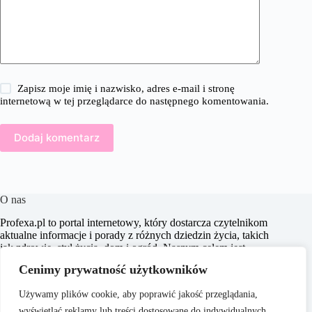
Zapisz moje imię i nazwisko, adres e-mail i stronę
internetową w tej przeglądarce do następnego komentowania.
Dodaj komentarz
O nas
Profexa.pl to portal internetowy, który dostarcza czytelnikom
aktualne informacje i porady z różnych dziedzin życia, takich
jak zdrowie, styl życia, dom i ogród. Naszym celem jest
wspieranie użytkowników w podejmowaniu świadomych
Cenimy prywatność użytkowników
decyzji oraz inspirowanie ich do działania. Dbamy o to, aby
nasze treści były zrozumiałe i dostępne dla każdego,
Używamy plików cookie, aby poprawić jakość przeglądania,
niezależnie od poziomu wiedzy.
wyświetlać reklamy lub treści dostosowane do indywidualnych