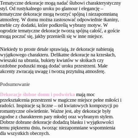
Tematyczne dekoracje mogą nadać ślubowi charakterystyczny
styl. Od rustykalnego uroku po glamour i elegancję –
tematyczne dekoracje mogą tworzyć spójną i niezapomnianą
atmosferę. W domu można zastosować odpowiednie tkaniny,
meble czy dodatki, które podkreślą wybrany motyw. W
ogrodzie tematyczne dekoracje tworzą spójną całość, a goście
mogą poczuć się, jakby przenieśli się w inne miejsce.
Niekiedy to proste detale sprawiają, że dekoracje nabierają
wyjątkowego charakteru. Delikatne dekoracje na krzesłach,
wieszaki na ubrania, bukiety kwiatów w słoikach czy
ozdobne poduszki mogą dodać uroku przestrzeni. Małe
akcenty zwracają uwagę i tworzą przytulną atmosferę.
Podsumowanie
Dekoracje ślubne domu i podwórka
mają moc
przekształcenia przestrzeni w magiczne miejsce pełne miłości i
radości. Inspiracje są liczne – od kwiatowych kompozycji po
romantyczne oświetlenie. Ważne jest, aby dekoracje były
zgodne z charakterem pary młodej oraz wybranym stylem.
Dobrze dobrane dekoracje dodadzą blasku i wyjątkowości
temu pięknemu dniu, tworząc niezapomniane wspomnienia
dla wszystkich obecnych.