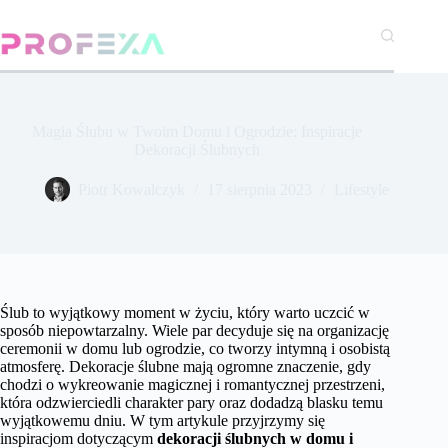
Przejdź
do
treści
Magia Ślubu w Twoim Domu i Ogrodzie: Inspiracje
Dekoracji Ślubnych
Piotr Kowalczyk
17 sierpnia 2023
Lifestyle
Ślub to wyjątkowy moment w życiu, który warto uczcić w
sposób niepowtarzalny. Wiele par decyduje się na organizację
ceremonii w domu lub ogrodzie, co tworzy intymną i osobistą
atmosferę. Dekoracje ślubne mają ogromne znaczenie, gdy
chodzi o wykreowanie magicznej i romantycznej przestrzeni,
która odzwierciedli charakter pary oraz dodadzą blasku temu
wyjątkowemu dniu. W tym artykule przyjrzymy się
inspiracjom dotyczącym
dekoracji ślubnych w domu i