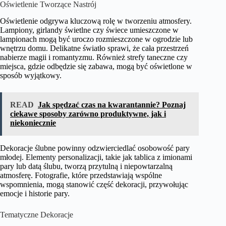
Oświetlenie Tworzące Nastrój
Oświetlenie odgrywa kluczową rolę w tworzeniu atmosfery.
Lampiony, girlandy świetlne czy świece umieszczone w
lampionach mogą być uroczo rozmieszczone w ogrodzie lub
wnętrzu domu. Delikatne światło sprawi, że cała przestrzeń
nabierze magii i romantyzmu. Również strefy taneczne czy
miejsca, gdzie odbędzie się zabawa, mogą być oświetlone w
sposób wyjątkowy.
READ
Jak spędzać czas na kwarantannie? Poznaj
ciekawe sposoby zarówno produktywne, jak i
niekoniecznie
Dekoracje ślubne powinny odzwierciedlać osobowość pary
młodej. Elementy personalizacji, takie jak tablica z imionami
pary lub datą ślubu, tworzą przytulną i niepowtarzalną
atmosferę. Fotografie, które przedstawiają wspólne
wspomnienia, mogą stanowić część dekoracji, przywołując
emocje i historie pary.
Tematyczne Dekoracje