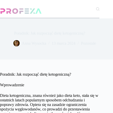
Przejdź
do
treści
Poradnik: Jak rozpocząć dietę ketogeniczną?
Anna Wysocka
13 marca 2024
Pozostałe
Poradnik: Jak rozpocząć dietę ketogeniczną?
Wprowadzenie
Dieta ketogeniczna, znana również jako dieta keto, stała się w
ostatnich latach popularnym sposobem odchudzania i
poprawy zdrowia. Opiera się na zasadzie ograniczenia
spożycia węglowodanów, co prowadzi do przestawienia