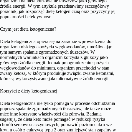
organizmu na metabolizowanie tłuszczów jako głównego
źródła energii. W tym artykule przedstawimy szczegółowy
poradnik, jak rozpocząć dietę ketogeniczną oraz przyczyny jej
popularności i efektywność.
Czym jest dieta ketogeniczna?
Dieta ketogeniczna opiera się na zasadzie wprowadzenia do
organizmu niskiego spożycia węglowodanów, umożliwiając
tym samym spalanie zgromadzonych tłuszczów. W
normalnych warunkach organizm korzysta z glukozy jako
głównego źródła energii. Jednak po ograniczeniu spożycia
węglowodanów do minimum, organizm przechodzi w stan
zwany ketozą, w którym produkuje związki zwane ketonami,
które są wykorzystywane jako alternatywne źródło energii.
Korzyści z diety ketogenicznej
Dieta ketogeniczna nie tylko pomaga w procesie odchudzania
poprzez spalanie zgromadzonych tłuszczów, ale także może
mieć inne korzystne właściwości dla zdrowia. Badania
sugerują, że dieta keto może pomagać w redukcji ryzyka
chorób sercowo-naczyniowych, poprawić poziom cukru we
krwi u osób z cukrzycą typu 2 oraz zmniejszyć stan zapalny w