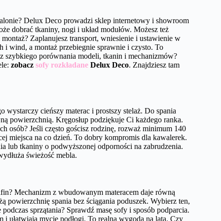
alonie? Delux Deco prowadzi sklep internetowy i showroom
oże dobrać tkaniny, nogi i układ modułów. Możesz też
 montaż? Zaplanujesz transport, wniesienie i ustawienie w
i wind, a montaż przebiegnie sprawnie i czysto. To
sz szybkiego porównania modeli, tkanin i mechanizmów?
ele:
zobacz
sofy rozkładane
Delux Deco
. Znajdziesz tam
 wystarczy cieńszy materac i prostszy stelaż. Do spania
wną powierzchnią. Kręgosłup podziękuje Ci każdego ranka.
ch osób? Jeśli często gościsz rodzinę, rozważ minimum 140
ęcej miejsca na co dzień. To dobry kompromis dla kawalerek.
ia lub tkaniny o podwyższonej odporności na zabrudzenia.
i wydłuża świeżość mebla.
delfin? Mechanizm z wbudowanym materacem daje równą
żą powierzchnię spania bez ściągania poduszek. Wybierz ten,
e podczas sprzątania? Sprawdź masę sofy i sposób podparcia.
i ułatwiają mycie podłogi. To realna wygoda na lata. Czy