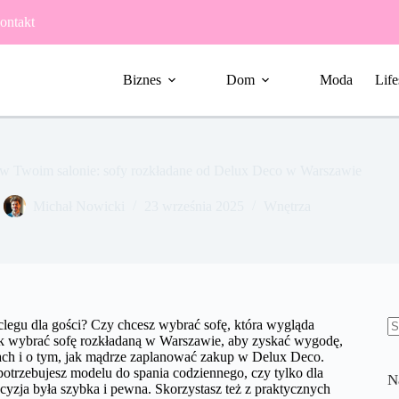
ontakt
Biznes
Dom
Moda
Life
 w Twoim salonie: sofy rozkładane od Delux Deco w Warszawie
Michał Nowicki
23 września 2025
Wnętrza
clegu dla gości? Czy chcesz wybrać sofę, która wygląda
ak wybrać sofę rozkładaną w Warszawie, aby zyskać wygodę,
B
zmach i o tym, jak mądrze zaplanować zakup w Delux Deco.
w
otrzebujesz modelu do spania codziennego, czy tylko dla
N
ecyzja była szybka i pewna. Skorzystasz też z praktycznych