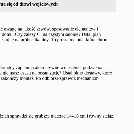
na się od drzwi wejściowych
róć uwagę na jakość szwów, spasowanie elementów i
 w domu. Czy zależy Ci na czystym salonie? Ustal plan
estuj je na próbce tkaniny. To prosta metoda, która chroni
Doradcy zaplanują alternatywne wniesienie, podział na
 nie masz czasu na organizację? Ustal okno dostawy, które
e zakończy montaż. Po odbiorze sprawdź mechanizm,
zień sprawdzi się grubszy materac 14–18 cm i równy stelaż.