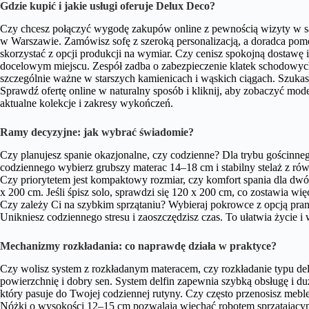
Gdzie kupić i jakie usługi oferuje Delux Deco?
Czy chcesz połączyć wygodę zakupów online z pewnością wizyty w s
w Warszawie. Zamówisz sofę z szeroką personalizacją, a doradca pom
skorzystać z opcji produkcji na wymiar. Czy cenisz spokojną dostawę i
docelowym miejscu. Zespół zadba o zabezpieczenie klatek schodowych 
szczególnie ważne w starszych kamienicach i wąskich ciągach. Szuka
Sprawdź ofertę online w naturalny sposób i kliknij, aby zobaczyć mod
aktualne kolekcje i zakresy wykończeń.
Ramy decyzyjne: jak wybrać świadomie?
Czy planujesz spanie okazjonalne, czy codzienne? Dla trybu gościnnego
codziennego wybierz grubszy materac 14–18 cm i stabilny stelaż z ró
Czy priorytetem jest kompaktowy rozmiar, czy komfort spania dla dwó
x 200 cm. Jeśli śpisz solo, sprawdzi się 120 x 200 cm, co zostawia wi
Czy zależy Ci na szybkim sprzątaniu? Wybieraj pokrowce z opcją pran
Unikniesz codziennego stresu i zaoszczędzisz czas. To ułatwia życie 
Mechanizmy rozkładania: co naprawdę działa w praktyce?
Czy wolisz system z rozkładanym materacem, czy rozkładanie typu 
powierzchnię i dobry sen. System delfin zapewnia szybką obsługę i du
który pasuje do Twojej codziennej rutyny. Czy często przenosisz mebl
Nóżki o wysokości 12–15 cm pozwalają wjechać robotem sprzątającym 