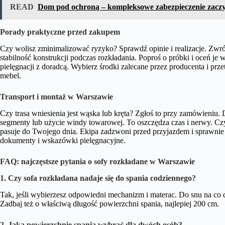
READ
Dom pod ochroną – kompleksowe zabezpieczenie zaczy
Porady praktyczne przed zakupem
Czy wolisz zminimalizować ryzyko? Sprawdź opinie i realizacje. Zw
stabilność konstrukcji podczas rozkładania. Poproś o próbki i oceń je
pielęgnacji z doradcą. Wybierz środki zalecane przez producenta i przet
mebel.
Transport i montaż w Warszawie
Czy trasa wniesienia jest wąska lub kręta? Zgłoś to przy zamówieniu. 
segmenty lub użycie windy towarowej. To oszczędza czas i nerwy. Czy
pasuje do Twojego dnia. Ekipa zadzwoni przed przyjazdem i sprawni
dokumenty i wskazówki pielęgnacyjne.
FAQ: najczęstsze pytania o sofy rozkładane w Warszawie
1. Czy sofa rozkładana nadaje się do spania codziennego?
Tak, jeśli wybierzesz odpowiedni mechanizm i materac. Do snu na co d
Zadbaj też o właściwą długość powierzchni spania, najlepiej 200 cm.
2. Jaką powierzchnię spania wybrać dla dwóch osób?