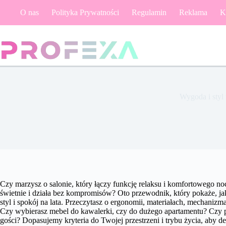
Przejdź
O nas
Polityka Prywatności
Regulamin
Reklama
K
do
treści
Wygoda i styl
Czy marzysz o salonie, który łączy funkcję relaksu i komfortowego no
świetnie i działa bez kompromisów? Oto przewodnik, który pokaże, j
styl i spokój na lata. Przeczytasz o ergonomii, materiałach, mechani
Czy wybierasz mebel do kawalerki, czy do dużego apartamentu? Czy p
gości? Dopasujemy kryteria do Twojej przestrzeni i trybu życia, aby d