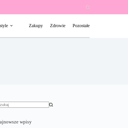
style
Zakupy
Zdrowie
Pozostałe
rak
yników
ajnowsze wpisy