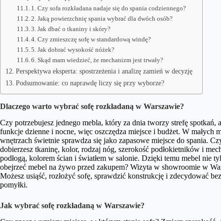
1. Czy sofa rozkładana nadaje się do spania codziennego?
2. Jaką powierzchnię spania wybrać dla dwóch osób?
3. Jak dbać o tkaniny i skóry?
4. Czy zmieszczę sofę w standardową windę?
5. Jak dobrać wysokość nóżek?
6. Skąd mam wiedzieć, że mechanizm jest trwały?
Perspektywa eksperta: spostrzeżenia i analizę zamień w decyzję
Podsumowanie: co naprawdę liczy się przy wyborze?
Dlaczego warto wybrać sofę rozkładaną w Warszawie?
Czy potrzebujesz jednego mebla, który za dnia tworzy strefę spotkań,
funkcje dzienne i nocne, więc oszczędza miejsce i budżet. W małych 
wnętrzach świetnie sprawdza się jako zapasowe miejsce do spania. C
dobierzesz tkaninę, kolor, rodzaj nóg, szerokość podłokietników i mec
podłogą, kolorem ścian i światłem w salonie. Dzięki temu mebel nie tyl
obejrzeć mebel na żywo przed zakupem? Wizyta w showroomie w Warsz
Możesz usiąść, rozłożyć sofę, sprawdzić konstrukcję i zdecydować be
pomyłki.
Jak wybrać sofę rozkładaną w Warszawie?