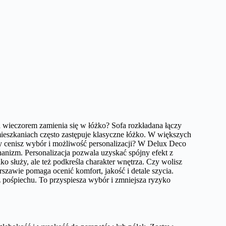
 a wieczorem zamienia się w łóżko? Sofa rozkładana łączy
mieszkaniach często zastępuje klasyczne łóżko. W większych
zy cenisz wybór i możliwość personalizacji? W Delux Deco
hanizm. Personalizacja pozwala uzyskać spójny efekt z
ko służy, ale też podkreśla charakter wnętrza. Czy wolisz
awie pomaga ocenić komfort, jakość i detale szycia.
z pośpiechu. To przyspiesza wybór i zmniejsza ryzyko