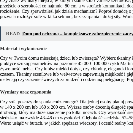
Czy znasz wymiary miejsca, w którym stanie sofa? Zmierz szerokość,
przejście o szerokości co najmniej 80 cm, a w strefach komunikacji d
rozłożenie. Czy sprawdziłeś, jak działa mechanizm? Poproś doradcę o 
pozwala rozłożyć sofę w kilka sekund, bez szarpania i dużej siły. Warto
READ
Dom pod ochroną – kompleksowe zabezpieczenie zaczy
Materiał i wykończenie
Czy w Twoim domu mieszkają dzieci lub zwierzęta? Wybierz tkaniny ł
praktyce szukaj parametrów na poziomie 45 000–100 000 cykli Martin
żywotność mebla. Czy lubisz miękki dotyk, czy chłodny, elegancki loo
czasem. Tkaniny szenilowe lub welwetowe zapewniają miękkość i gł
ułatwiają czyszczenie świeżych zabrudzeń i codzienną pielęgnację. Pop
Wymiary oraz ergonomia
Czy sofa posłuży do spania codziennego? Dla jednej osoby planuj pow
w 140 x 200 cm lub 160 x 200 cm. Wyższe osoby docenią długość spani
drobiazg, który ma duże znaczenie po kilku nocach. Czy wysokość si
siedzisko ma zwykle 43–48 cm wysokości. Głębokość siedziska 52–58 
Warto usiąść w butach, w jakich spędzasz wieczory, i ocenić realny ko