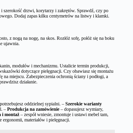
 szerokość drzwi, korytarzy i zakrętów. Sprawdź, czy po
nowego. Dodaj zapas kilku centymetrów na listwy i klamki.
sto, z nogą na nogę, na skos. Rozłóż sofę, połóż się na boku
le ujawnia.
anin, modułów i mechanizmu. Ustalicie termin produkcji,
kazówki dotyczące pielęgnacji. Czy obawiasz się montażu
 na miejscu. Zabezpieczenia ochronią ściany i podłogi, a
prawdzisz działanie.
potrzebujesz oddzielnej sypialni. –
Szerokie warianty
l. –
Produkcja na zamówienie
– dopasujesz wymiary,
a i montaż
– zespół wniesie, zmontuje i ustawi mebel tam,
ergonomii, materiałów i pielęgnacji.