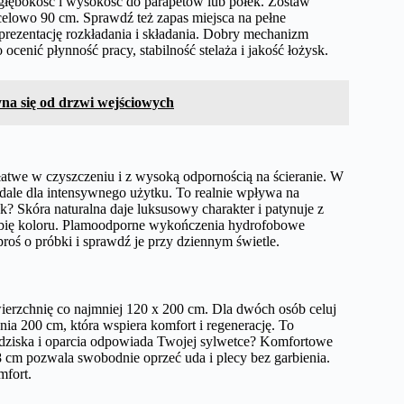
 głębokość i wysokość do parapetów lub półek. Zostaw
ocelowo 90 cm. Sprawdź też zapas miejsca na pełne
prezentację rozkładania i składania. Dobry mechanizm
 ocenić płynność pracy, stabilność stelaża i jakość łożysk.
na się od drzwi wejściowych
atwe w czyszczeniu i z wysoką odpornością na ścieranie. W
dale dla intensywnego użytku. To realnie wpływa na
k? Skóra naturalna daje luksusowy charakter i patynuje z
ębię koloru. Plamoodporne wykończenia hydrofobowe
roś o próbki i sprawdź je przy dziennym świetle.
ierzchnię co najmniej 120 x 200 cm. Dla dwóch osób celuj
a 200 cm, która wspiera komfort i regenerację. To
edziska i oparcia odpowiada Twojej sylwetce? Komfortowe
cm pozwala swobodnie oprzeć uda i plecy bez garbienia.
mfort.