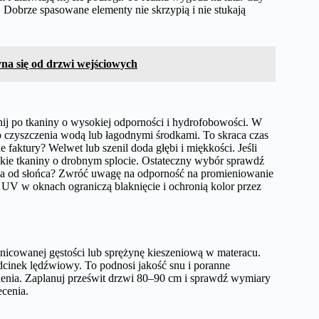
 Dobrze spasowane elementy nie skrzypią i nie stukają
na się od drzwi wejściowych
ij po tkaniny o wysokiej odporności i hydrofobowości. W
o czyszczenia wodą lub łagodnymi środkami. To skraca czas
e faktury? Welwet lub szenil doda głębi i miękkości. Jeśli
adkie tkaniny o drobnym splocie. Ostateczny wybór sprawdź
ia od słońca? Zwróć uwagę na odporność na promieniowanie
ie UV w oknach ograniczą blaknięcie i ochronią kolor przez
żnicowanej gęstości lub sprężynę kieszeniową w materacu.
dcinek lędźwiowy. To podnosi jakość snu i poranne
enia. Zaplanuj prześwit drzwi 80–90 cm i sprawdź wymiary
ecenia.