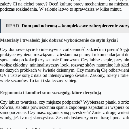
zależy Ci na cichej pracy? Oceń kulturę pracy mechanizmu na miejscu.
podczas rozkładania. W salonie łatwo to sprawdzisz w kilka minut.
READ
Dom pod ochroną – kompleksowe zabezpieczenie zaczy
Materiały i trwałość: jak dobrać wykończenie do stylu życia?
Czy domowe życie to intensywna codzienność z dziećmi i psem? Sięgn
praktyce wybieraj rozwiązania z testami na plamy i rekomendacjami d
sprzątania po kolacji czy seansie filmowym. Czy lubisz ciepłe, przytuln
wolisz chłodny, minimalistyczny look, rozważ skóry naturalne lub gł
na dużych próbkach w świetle dziennym. Czy martwią Cię odbarwien
UV i ustaw sofę z dala od intensywnego światła. Zasłony, rolety i fol
wiele sezonów. To tani i skuteczny zabieg.
Ergonomia i komfort snu: szczegóły, które decydują
Czy lubisz twardsze, czy miększe podparcie? Wybierzesz pianki o zró
Równa, stabilna powierzchnia spania zapobiega zapadaniu i wspiera o
samopoczucie. Czy masz ograniczoną przestrzeń? Zmierz drogę wniesi
windy, jeśli z niej skorzystasz. Zespół dostawczy oceni trasę i poda zal