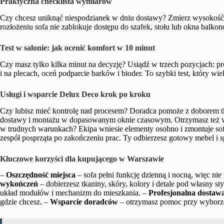
Praktyczna checklista wymiarów
Czy chcesz uniknąć niespodzianek w dniu dostawy? Zmierz wysokość i
rozłożeniu sofa nie zablokuje dostępu do szafek, stołu lub okna balko
Test w salonie: jak ocenić komfort w 10 minut
Czy masz tylko kilka minut na decyzję? Usiądź w trzech pozycjach: pro
i na plecach, oceń podparcie barków i bioder. To szybki test, który wie
Usługi i wsparcie Delux Deco krok po kroku
Czy lubisz mieć kontrolę nad procesem? Doradca pomoże z doborem tk
dostawy i montażu w dopasowanym oknie czasowym. Otrzymasz też ws
w trudnych warunkach? Ekipa wniesie elementy osobno i zmontuje sofę
zespół posprząta po zakończeniu prac. Ty odbierzesz gotowy mebel i s
Kluczowe korzyści dla kupującego w Warszawie
–
Oszczędność miejsca
– sofa pełni funkcję dzienną i nocną, więc nie 
wykończeń
– dobierzesz tkaniny, skóry, kolory i detale pod własny sty
układ modułów i mechanizm do mieszkania. –
Profesjonalna dostaw
gdzie chcesz. –
Wsparcie doradców
– otrzymasz pomoc przy wyborze 