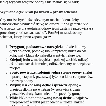
lepiej wypełni wnętrze opony i nie zwinie się w fałdę.
Wymiana dętki krok po kroku – prosty schemat
Czy musisz być doświadczonym mechanikiem, żeby
samodzielnie wymienić dętkę na drodze lub w garażu? Nie.
Wystarczy, że przygotujesz odpowiedni zestaw i przećwiczysz
procedurę choć raz „na sucho”. Poniżej masz skrócony
schemat, który łatwo zapamiętasz:
Przygotuj podstawowe narzędzia
– dwie lub trzy
łyżki do opon, pompkę lub kompresor, klucz do osi
koła, mały klucz do nakrętki wentyla, rękawice.
Zdejmij koło z motocykla
– poluzuj zaciski, odkręć
oś, odsuń zacisk hamulca, odłóż elementy w bezpieczne
miejsce.
Spuść powietrze i zdejmij jedną stronę opony z felgi
– pracuj etapami, przesuwaj łyżki co kilka centymetrów,
nie szarp opony.
Wyjmij uszkodzoną dętkę i sprawdź oponę
–
przejedź dłonią po wnętrzu (w rękawicy), usuń
gwoździe, druty, kamienie, które przebiły gumę.
Włóż lekko napompowaną nową dętkę
– najpierw
przeprowadź wentyl przez otwór w feldze, nakręć