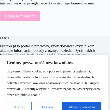
internetową w tej przeglądarce do następnego komentowania.
Dodaj komentarz
O nas
Profexa.pl to portal internetowy, który dostarcza czytelnikom
aktualne informacje i porady z różnych dziedzin życia, takich
jak zdrowie, styl życia, dom i ogród. Naszym celem jest
wspieranie użytkowników w podejmowaniu świadomych
Cenimy prywatność użytkowników
decyzji oraz inspirowanie ich do działania. Dbamy o to, aby
nasze treści były zrozumiałe i dostępne dla każdego,
Używamy plików cookie, aby poprawić jakość przeglądania,
niezależnie od poziomu wiedzy.
wyświetlać reklamy lub treści dostosowane do indywidualnych
potrzeb użytkowników oraz analizować ruch na stronie. Kliknięcie
przycisku „Akceptuj wszystkie” oznacza zgodę na wykorzystywanie
przez nas plików cookie.
O nas
Copyright © 2026 -
Polityka Prywatności
Dostosuj
Odrzucać
Akceptuj wszystko