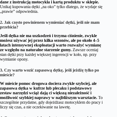
dane z instrukcją motocykla i kartą produktu w sklepie.
Unikaj kupowania dętki „na oko” tylko dlatego, że wydaje się
„prawie” odpowiednia.
2. Jak często powinienem wymieniać dętki, jeśli nie mam
przebicia?
Jeśli dętka nie ma uszkodzeń i trzyma ciśnienie, zwykle
możesz używać jej przez kilka sezonów, ale po około 4–5
latach intensywnej eksploatacji warto rozważyć wymianę
ze względu na naturalne starzenie gumy.
Zawsze oceniaj
stan dętki przy każdej większej ingerencji w koło, np. przy
wymianie opony.
3. Czy warto wozić zapasową dętkę, jeśli jeżdżę tylko po
mieście?
W mieście pomoc drogowa dociera zwykle szybciej, ale
zapasowa dętka w kufrze lub plecaku i podstawowy
zestaw narzędzi wciąż dają ci większą niezależność i
możliwość szybkiej naprawy w najbliższym warsztacie.
To
szczególnie przydatne, gdy dojeżdżasz motocyklem do pracy i
liczy się czas, a nie oczekiwanie na lawetę.