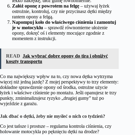
lekko nakrętkę, ułóż gumę równomiernie.
Załóż oponę z powrotem na felgę
– używaj łyżek
ostrożnie, kontroluj, czy nie przycinasz dętki między
rantem opony a felgą.
Napompuj koło do właściwego ciśnienia i zamontuj
je w motocyklu
– sprawdź równomierne ułożenie
opony, dokręć oś i elementy mocujące zgodnie z
momentem z instrukcji.
READ
Jak wybrać dobre opony do tira i obniżyć
koszty transportu
Co ma największy wpływ na to, czy nowa dętka wytrzyma
więcej niż jedną jazdę? Z mojej perspektywy to trzy elementy:
dokładne sprawdzenie opony od środka, ostrożne użycie
łyżek i właściwe ciśnienie po montażu. Jeśli opanujesz te trzy
punkty, zminimalizujesz ryzyko „drugiej gumy” tuż po
wyjeździe z garażu.
Jak dbać o dętki, żeby nie myśleć o nich co tydzień?
Co jest tańsze i prostsze – regularna kontrola ciśnienia, czy
holowanie motocykla po pęknięciu dętki na drodze?