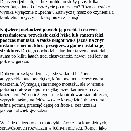
Dlaczego jedna dętka bez problemu służy przez kilka
sezonów, a inna kończy życie po miesiącu? Różnica rzadko
wynika wyłącznie z „pecha”. Zazwyczaj masz do czynienia z
konkretną przyczyną, którą możesz usunąć.
Najwięcej uszkodzeń powodują przebicia ostrym
przedmiotem, przycięcie dętki łyżką lub rantem felgi
podczas montażu, a także długotrwała jazda na zbyt
niskim ciśnieniu, która przegrzewa gumę i osłabia jej
strukturę.
Do tego dochodzi naturalne starzenie materiału –
guma po kilku latach traci elastyczność, nawet jeśli leży na
półce w garażu.
Dobrym rozwiązaniem stają się wkładki i taśmy
antyprzebiciowe pod dętkę, które przejmują część energii
uderzenia. Wymagają starannego montażu, ale w terenie
potrafią uratować oponę i dętkę przed kamieniem czy
korzeniem. Warto też regularnie kontrolować stan obręczy,
szprych i taśmy na feldze – ostre krawędzie lub przetarta
taśma potrafią przeciąć dętkę od środka, bez udziału
jakiegokolwiek gwoździa.
Właśnie dlatego wielu motocyklistów szuka kompletnych,
sprawdzonych rozwiązań w jednym miejscu. Romet, jako