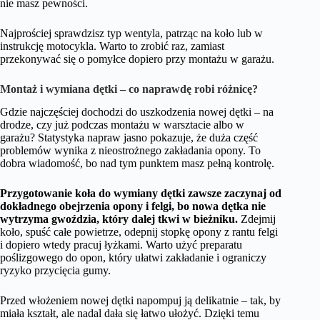
nie masz pewności.
Najprościej sprawdzisz typ wentyla, patrząc na koło lub w
instrukcję motocykla. Warto to zrobić raz, zamiast
przekonywać się o pomyłce dopiero przy montażu w garażu.
Montaż i wymiana dętki – co naprawdę robi różnicę?
Gdzie najczęściej dochodzi do uszkodzenia nowej dętki – na
drodze, czy już podczas montażu w warsztacie albo w
garażu? Statystyka napraw jasno pokazuje, że duża część
problemów wynika z nieostrożnego zakładania opony. To
dobra wiadomość, bo nad tym punktem masz pełną kontrolę.
Przygotowanie koła do wymiany dętki zawsze zaczynaj od
dokładnego obejrzenia opony i felgi, bo nowa dętka nie
wytrzyma gwoździa, który dalej tkwi w bieżniku.
Zdejmij
koło, spuść całe powietrze, odepnij stopkę opony z rantu felgi
i dopiero wtedy pracuj łyżkami. Warto użyć preparatu
poślizgowego do opon, który ułatwi zakładanie i ograniczy
ryzyko przycięcia gumy.
Przed włożeniem nowej dętki napompuj ją delikatnie – tak, by
miała kształt, ale nadal dała się łatwo ułożyć. Dzięki temu