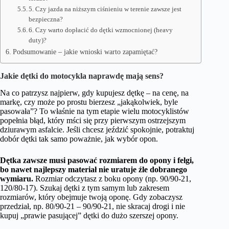
5. Czy jazda na niższym ciśnieniu w terenie zawsze jest
bezpieczna?
6. Czy warto dopłacić do dętki wzmocnionej (heavy
duty)?
Podsumowanie – jakie wnioski warto zapamiętać?
Jakie dętki do motocykla naprawdę mają sens?
Na co patrzysz najpierw, gdy kupujesz dętkę – na cenę, na
markę, czy może po prostu bierzesz „jakąkolwiek, byle
pasowała”? To właśnie na tym etapie wielu motocyklistów
popełnia błąd, który mści się przy pierwszym ostrzejszym
dziurawym asfalcie. Jeśli chcesz jeździć spokojnie, potraktuj
dobór dętki tak samo poważnie, jak wybór opon.
Dętka zawsze musi pasować rozmiarem do opony i felgi,
bo nawet najlepszy materiał nie uratuje źle dobranego
wymiaru.
Rozmiar odczytasz z boku opony (np. 90/90‑21,
120/80‑17). Szukaj dętki z tym samym lub zakresem
rozmiarów, który obejmuje twoją oponę. Gdy zobaczysz
przedział, np. 80/90‑21 – 90/90‑21, nie skracaj drogi i nie
kupuj „prawie pasującej” dętki do dużo szerszej opony.