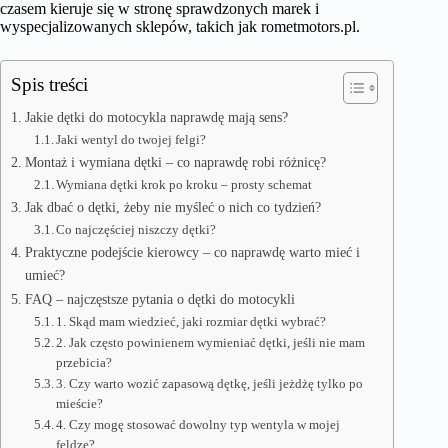
czasem kieruje się w stronę sprawdzonych marek i
wyspecjalizowanych sklepów, takich jak rometmotors.pl.
Spis treści
Jakie dętki do motocykla naprawdę mają sens?
Jaki wentyl do twojej felgi?
Montaż i wymiana dętki – co naprawdę robi różnicę?
Wymiana dętki krok po kroku – prosty schemat
Jak dbać o dętki, żeby nie myśleć o nich co tydzień?
Co najczęściej niszczy dętki?
Praktyczne podejście kierowcy – co naprawdę warto mieć i
umieć?
FAQ – najczęstsze pytania o dętki do motocykli
1. Skąd mam wiedzieć, jaki rozmiar dętki wybrać?
2. Jak często powinienem wymieniać dętki, jeśli nie mam
przebicia?
3. Czy warto wozić zapasową dętkę, jeśli jeżdżę tylko po
mieście?
4. Czy mogę stosować dowolny typ wentyla w mojej
feldze?