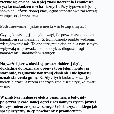
zwykle się opłaca, bo lepiej znosi uderzenia i zmniejsza
ryzyko uszkodzeń mechanicznych.
Przy typowo miejskiej,
spokojnej jeździe dobrej klasy dętka standardowa zazwyczaj
w zupełności wystarcza.
Podsumowanie – jakie wnioski warto zapamiętać?
Czy dętki zasługują na tyle uwagi, ile poświęcasz oponom,
hamulcom i zawieszeniu? Z technicznego punktu widzenia –
zdecydowanie tak. To one utrzymują ciśnienie, a tym samym
wpływają na prowadzenie motocykla, długość drogi
hamowania i stabilność w zakręcie.
Najważniejsze wnioski są proste: dobieraj dętkę
dokładnie do rozmiaru opony i typu felgi, montuj ją
starannie, regularnie kontroluj ciśnienie i nie ignoruj
oznak starzenia gumy.
Każdy z tych kroków kosztuje
niewiele czasu, a razem znacząco zmniejszają ryzyko awarii
w trasie.
W praktyce najlepsze efekty osiągniesz wtedy, gdy
połączysz jakość samej dętki z rozsądnym stylem jazdy i
korzystaniem ze sprawdzonego źródła części, takiego jak
specjalistyczny sklep powiązany z producentem