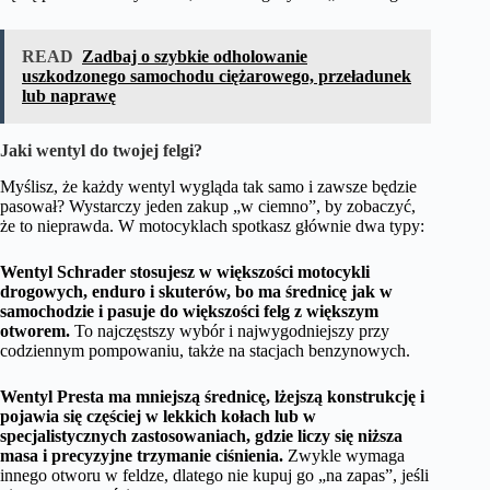
READ
Zadbaj o szybkie odholowanie
uszkodzonego samochodu ciężarowego, przeładunek
lub naprawę
Jaki wentyl do twojej felgi?
Myślisz, że każdy wentyl wygląda tak samo i zawsze będzie
pasował? Wystarczy jeden zakup „w ciemno”, by zobaczyć,
że to nieprawda. W motocyklach spotkasz głównie dwa typy:
Wentyl Schrader stosujesz w większości motocykli
drogowych, enduro i skuterów, bo ma średnicę jak w
samochodzie i pasuje do większości felg z większym
otworem.
To najczęstszy wybór i najwygodniejszy przy
codziennym pompowaniu, także na stacjach benzynowych.
Wentyl Presta ma mniejszą średnicę, lżejszą konstrukcję i
pojawia się częściej w lekkich kołach lub w
specjalistycznych zastosowaniach, gdzie liczy się niższa
masa i precyzyjne trzymanie ciśnienia.
Zwykle wymaga
innego otworu w feldze, dlatego nie kupuj go „na zapas”, jeśli