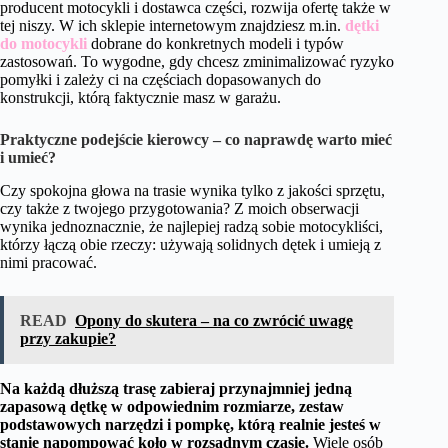
producent motocykli i dostawca części, rozwija ofertę także w
tej niszy. W ich sklepie internetowym znajdziesz m.in.
dętki
do motocykli
dobrane do konkretnych modeli i typów
zastosowań. To wygodne, gdy chcesz zminimalizować ryzyko
pomyłki i zależy ci na częściach dopasowanych do
konstrukcji, którą faktycznie masz w garażu.
Praktyczne podejście kierowcy – co naprawdę warto mieć
i umieć?
Czy spokojna głowa na trasie wynika tylko z jakości sprzętu,
czy także z twojego przygotowania? Z moich obserwacji
wynika jednoznacznie, że najlepiej radzą sobie motocykliści,
którzy łączą obie rzeczy: używają solidnych dętek i umieją z
nimi pracować.
READ
Opony do skutera – na co zwrócić uwagę
przy zakupie?
Na każdą dłuższą trasę zabieraj przynajmniej jedną
zapasową dętkę w odpowiednim rozmiarze, zestaw
podstawowych narzędzi i pompkę, którą realnie jesteś w
stanie napompować koło w rozsądnym czasie.
Wiele osób