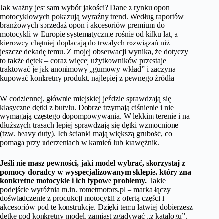
Jak ważny jest sam wybór jakości? Dane z rynku opon
motocyklowych pokazują wyraźny trend. Według raportów
branżowych sprzedaż opon i akcesoriów premium do
motocykli w Europie systematycznie rośnie od kilku lat, a
kierowcy chętniej dopłacają do trwałych rozwiązań niż
jeszcze dekadę temu. Z mojej obserwacji wynika, że dotyczy
to także dętek – coraz więcej użytkowników przestaje
traktować je jak anonimowy „gumowy wkład” i zaczyna
kupować konkretny produkt, najlepiej z pewnego źródła.
W codziennej, głównie miejskiej jeździe sprawdzają się
klasyczne dętki z butylu. Dobrze trzymają ciśnienie i nie
wymagają częstego dopompowywania. W lekkim terenie i na
dłuższych trasach lepiej sprawdzają się dętki wzmocnione
(tzw. heavy duty). Ich ścianki mają większą grubość, co
pomaga przy uderzeniach w kamień lub krawężnik.
Jeśli nie masz pewności, jaki model wybrać, skorzystaj z
pomocy doradcy w wyspecjalizowanym sklepie, który zna
konkretne motocykle i ich typowe problemy.
Takie
podejście wyróżnia m.in. rometmotors.pl – marka łączy
doświadczenie z produkcji motocykli z ofertą części i
akcesoriów pod te konstrukcje. Dzięki temu łatwiej dobierzesz
dętkę pod konkretny model, zamiast zgadywać „z katalogu”.