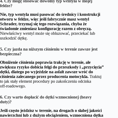
4. Czy mogę stosować dowolny typ wentyla w mojej
feldze?
Nie, typ wentyla musi pasować do średnicy i konstrukcji
otworu w feldze, więc jeśli fabrycznie masz wentyl
Schrader, trzymaj się tego rozwiązania, chyba że
świadomie zmieniasz konfigurację razem z obręczą.
Niewłaściwy wentyl może się obluzować, przeciekać lub
uszkodzić dętkę.
5. Czy jazda na niższym ciśnieniu w terenie zawsze jest
bezpieczna?
Obniżenie ciśnienia poprawia trakcję w terenie, ale
zwiększa ryzyko dobicia felgi do przeszkody i „przycięcia”
dętki, dlatego po wyjeździe na asfalt zawsze wróć do
ciśnienia zalecanego przez producenta motocykla.
Traktuj
to jak stały element procedury po zakończeniu odcinka
off‑roadowego.
6. Czy warto dopłacić do dętki wzmocnionej (heavy
duty)?
Jeśli często jeździsz w terenie, na drogach o słabej jakości
nawierzchni lub z dużym obciążeniem, wzmocniona dętka