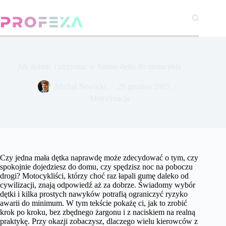
Przejdź
do
treści
Jak dobrać i utrzymać w formie dętki do motocykla
Michał Nowicki
29 grudnia 2025
Motoryzacja
Czy jedna mała dętka naprawdę może zdecydować o tym, czy
spokojnie dojedziesz do domu, czy spędzisz noc na poboczu
drogi? Motocykliści, którzy choć raz łapali gumę daleko od
cywilizacji, znają odpowiedź aż za dobrze. Świadomy wybór
dętki i kilka prostych nawyków potrafią ograniczyć ryzyko
awarii do minimum. W tym tekście pokażę ci, jak to zrobić
krok po kroku, bez zbędnego żargonu i z naciskiem na realną
praktykę. Przy okazji zobaczysz, dlaczego wielu kierowców z