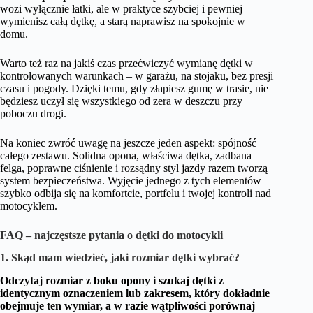
wozi wyłącznie łatki, ale w praktyce szybciej i pewniej
wymienisz całą dętkę, a starą naprawisz na spokojnie w
domu.
Warto też raz na jakiś czas przećwiczyć wymianę dętki w
kontrolowanych warunkach – w garażu, na stojaku, bez presji
czasu i pogody. Dzięki temu, gdy złapiesz gumę w trasie, nie
będziesz uczył się wszystkiego od zera w deszczu przy
poboczu drogi.
Na koniec zwróć uwagę na jeszcze jeden aspekt: spójność
całego zestawu. Solidna opona, właściwa dętka, zadbana
felga, poprawne ciśnienie i rozsądny styl jazdy razem tworzą
system bezpieczeństwa. Wyjęcie jednego z tych elementów
szybko odbija się na komfortcie, portfelu i twojej kontroli nad
motocyklem.
FAQ – najczęstsze pytania o dętki do motocykli
1. Skąd mam wiedzieć, jaki rozmiar dętki wybrać?
Odczytaj rozmiar z boku opony i szukaj dętki z
identycznym oznaczeniem lub zakresem, który dokładnie
obejmuje ten wymiar, a w razie wątpliwości porównaj