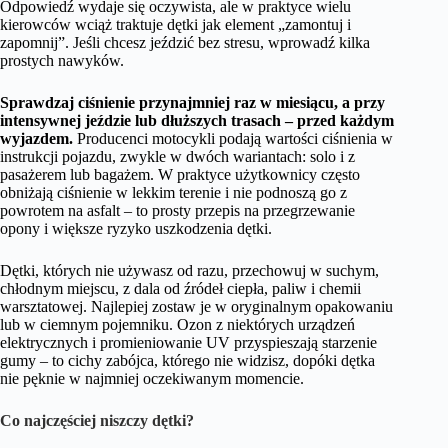
Odpowiedź wydaje się oczywista, ale w praktyce wielu
kierowców wciąż traktuje dętki jak element „zamontuj i
zapomnij”. Jeśli chcesz jeździć bez stresu, wprowadź kilka
prostych nawyków.
Sprawdzaj ciśnienie przynajmniej raz w miesiącu, a przy
intensywnej jeździe lub dłuższych trasach – przed każdym
wyjazdem.
Producenci motocykli podają wartości ciśnienia w
instrukcji pojazdu, zwykle w dwóch wariantach: solo i z
pasażerem lub bagażem. W praktyce użytkownicy często
obniżają ciśnienie w lekkim terenie i nie podnoszą go z
powrotem na asfalt – to prosty przepis na przegrzewanie
opony i większe ryzyko uszkodzenia dętki.
Dętki, których nie używasz od razu, przechowuj w suchym,
chłodnym miejscu, z dala od źródeł ciepła, paliw i chemii
warsztatowej. Najlepiej zostaw je w oryginalnym opakowaniu
lub w ciemnym pojemniku. Ozon z niektórych urządzeń
elektrycznych i promieniowanie UV przyspieszają starzenie
gumy – to cichy zabójca, którego nie widzisz, dopóki dętka
nie pęknie w najmniej oczekiwanym momencie.
Co najczęściej niszczy dętki?