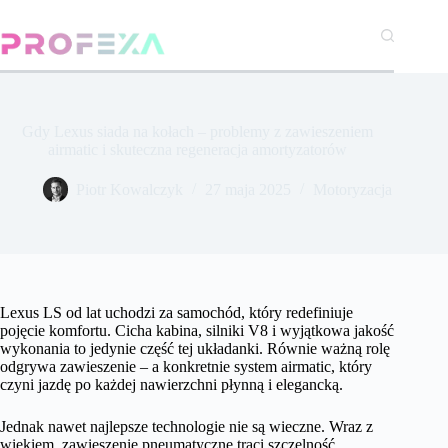
Przejdź
do
treści
Gdy Lexus siada na kołach – problemy z zawieszeniem
airmatic i skuteczna regeneracja amortyzatorów
Piotr Kowalczyk
27 maja 2025
Motoryzacja
Lexus LS od lat uchodzi za samochód, który redefiniuje
pojęcie komfortu. Cicha kabina, silniki V8 i wyjątkowa jakość
wykonania to jedynie część tej układanki. Równie ważną rolę
odgrywa zawieszenie – a konkretnie system airmatic, który
czyni jazdę po każdej nawierzchni płynną i elegancką.
Jednak nawet najlepsze technologie nie są wieczne. Wraz z
wiekiem, zawieszenie pneumatyczne traci szczelność,