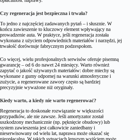
opłacalność naprawy.
Czy regeneracja jest bezpieczna i trwała?
To jedno z najczęściej zadawanych pytań – i słusznie. W
końcu zawieszenie to kluczowy element wpływający na
prowadzenie auta. W praktyce, jeśli regeneracja została
wykonana z użyciem odpowiednich materiałów i narzędzi, jej
trwałość dorównuje fabrycznym podzespołom.
Co więcej, wielu profesjonalnych serwisów oferuje pisemną
gwarancję – od 6 do nawet 24 miesięcy. Warto również
zapytać o jakość używanych materiałów: dobre miechy są
wykonane z gumy odpornej na warunki atmosferyczne i
zużycie, a regenerowane zawory często są bardziej
precyzyjnie wyważone niż oryginały.
Kiedy warto, a kiedy nie warto regenerować?
Regeneracja to doskonałe rozwiązanie w większości
przypadków, ale nie zawsze. Jeśli amortyzator został
uszkodzony mechanicznie (np. pęknięcie obudowy) lub
system zawieszenia jest całkowicie zaniedbany i
nieserwisowany od wielu lat, naprawa może okazać się
nieopłacalna. W takich sytuacjach lepszym wyjściem może