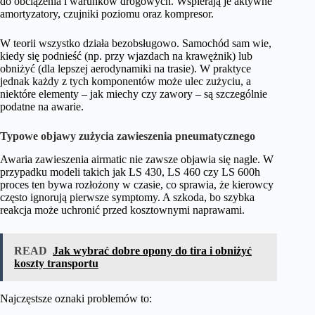
do obciążenia i warunków drogowych. Wspierają je aktywne
amortyzatory, czujniki poziomu oraz kompresor.
W teorii wszystko działa bezobsługowo. Samochód sam wie,
kiedy się podnieść (np. przy wjazdach na krawężnik) lub
obniżyć (dla lepszej aerodynamiki na trasie). W praktyce
jednak każdy z tych komponentów może ulec zużyciu, a
niektóre elementy – jak miechy czy zawory – są szczególnie
podatne na awarie.
Typowe objawy zużycia zawieszenia pneumatycznego
Awaria zawieszenia airmatic nie zawsze objawia się nagle. W
przypadku modeli takich jak LS 430, LS 460 czy LS 600h
proces ten bywa rozłożony w czasie, co sprawia, że kierowcy
często ignorują pierwsze symptomy. A szkoda, bo szybka
reakcja może uchronić przed kosztownymi naprawami.
READ
Jak wybrać dobre opony do tira i obniżyć
koszty transportu
Najczęstsze oznaki problemów to: