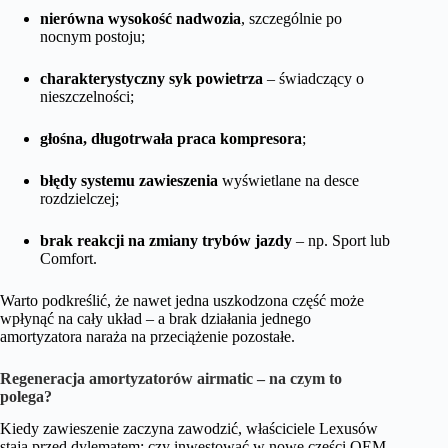
nierówna wysokość nadwozia
, szczególnie po
nocnym postoju;
charakterystyczny syk powietrza
– świadczący o
nieszczelności;
głośna, długotrwała praca kompresora
;
błędy systemu zawieszenia
wyświetlane na desce
rozdzielczej;
brak reakcji na zmiany trybów jazdy
– np. Sport lub
Comfort.
Warto podkreślić, że nawet jedna uszkodzona część może
wpłynąć na cały układ – a brak działania jednego
amortyzatora naraża na przeciążenie pozostałe.
Regeneracja amortyzatorów airmatic – na czym to
polega?
Kiedy zawieszenie zaczyna zawodzić, właściciele Lexusów
stają przed dylematem: czy inwestować w nowe części OEM,