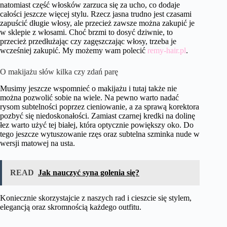
natomiast część włosków zarzuca się za ucho, co dodaje
całości jeszcze więcej stylu. Rzecz jasna trudno jest czasami
zapuścić długie włosy, ale przecież zawsze można zakupić je
w sklepie z włosami. Choć brzmi to dosyć dziwnie, to
przecież przedłużając czy zagęszczając włosy, trzeba je
wcześniej zakupić. My możemy wam polecić
remy-hair.pl
.
O makijażu słów kilka czy zdań parę
Musimy jeszcze wspomnieć o makijażu i tutaj także nie
można pozwolić sobie na wiele. Na pewno warto nadać
rysom subtelności poprzez cieniowanie, a za sprawą korektora
pozbyć się niedoskonałości. Zamiast czarnej kredki na dolinę
łez warto użyć tej białej, która optycznie powiększy oko. Do
tego jeszcze wytuszowanie rzęs oraz subtelna szminka nude w
wersji matowej na usta.
READ
Jak nauczyć syna golenia się?
Koniecznie skorzystajcie z naszych rad i cieszcie się stylem,
elegancją oraz skromnością każdego outfitu.