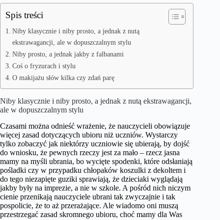
Spis treści
Niby klasycznie i niby prosto, a jednak z nutą
ekstrawagancji, ale w dopuszczalnym stylu
Niby prosto, a jednak jakby z falbanami
Coś o fryzurach i stylu
O makijażu słów kilka czy zdań parę
Niby klasycznie i niby prosto, a jednak z nutą ekstrawagancji,
ale w dopuszczalnym stylu
Czasami można odnieść wrażenie, że nauczycieli obowiązuje
więcej zasad dotyczących ubioru niż uczniów. Wystarczy
tylko zobaczyć jak niektórzy uczniowie się ubierają, by dojść
do wniosku, że pewnych rzeczy jest za mało – rzecz jasna
mamy na myśli ubrania, bo wycięte spodenki, które odsłaniają
pośladki czy w przypadku chłopaków koszulki z dekoltem i
do tego niezapięte guziki sprawiają, że dzieciaki wyglądają
jakby były na imprezie, a nie w szkole. A pośród nich niczym
cienie przenikają nauczyciele ubrani tak zwyczajnie i tak
pospolicie, że to aż przerażające. Ale wiadomo oni muszą
przestrzegać zasad skromnego ubioru, choć mamy dla Was