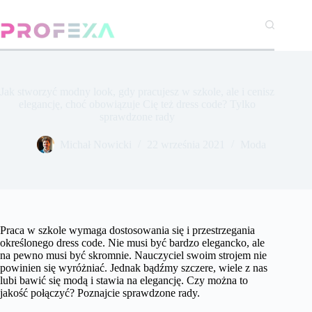
Przejdź
do
treści
Jak stworzyć modny look, gdy pracujesz w szkole, ale i cenisz
elegancję, choć obowiązuje Cię też dress code? Tylko
sprawdzone rady
Michał Nowicki
22 września 2021
Moda
Praca w szkole wymaga dostosowania się i przestrzegania
określonego dress code. Nie musi być bardzo elegancko, ale
na pewno musi być skromnie. Nauczyciel swoim strojem nie
powinien się wyróżniać. Jednak bądźmy szczere, wiele z nas
lubi bawić się modą i stawia na elegancję. Czy można to
jakość połączyć? Poznajcie sprawdzone rady.