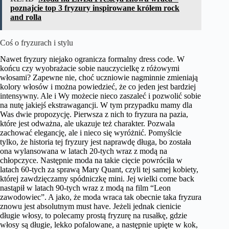
poznajcie top 3 fryzury inspirowane królem rock
and rolla
Coś o fryzurach i stylu
Nawet fryzury niejako ogranicza formalny dress code. W
końcu czy wyobrażacie sobie nauczycielkę z różowymi
włosami? Zapewne nie, choć uczniowie nagminnie zmieniają
kolory włosów i można powiedzieć, że co jeden jest bardziej
intensywny. Ale i Wy możecie nieco zaszaleć i pozwolić sobie
na nutę jakiejś ekstrawagancji. W tym przypadku mamy dla
Was dwie propozycję. Pierwsza z nich to fryzura na pazia,
które jest odważna, ale ukazuje też charakter. Pozwala
zachować elegancję, ale i nieco się wyróżnić. Pomyślcie
tylko, że historia tej fryzury jest naprawdę długa, bo została
ona wylansowana w latach 20-tych wraz z modą na
chłopczyce. Następnie moda na takie cięcie powróciła w
latach 60-tych za sprawą Mary Quant, czyli tej samej kobiety,
której zawdzięczamy spódniczkę mini. Jej wielki come back
nastąpił w latach 90-tych wraz z modą na film “Leon
zawodowiec”. A jako, że moda wraca tak obecnie taka fryzura
znowu jest absolutnym must have. Jeżeli jednak cienicie
długie włosy, to polecamy prostą fryzurę na rusałkę, gdzie
włosy są długie, lekko pofalowane, a następnie upięte w kok,