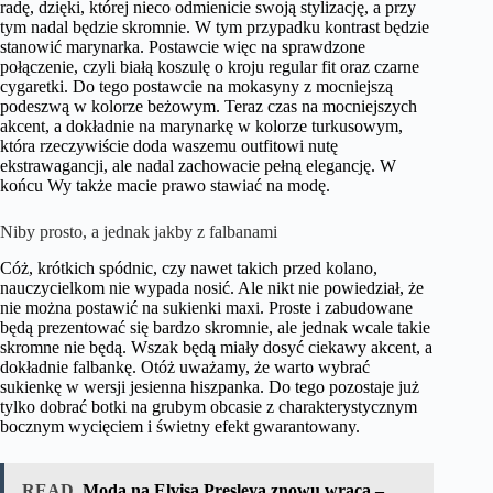
radę, dzięki, której nieco odmienicie swoją stylizację, a przy
tym nadal będzie skromnie. W tym przypadku kontrast będzie
stanowić marynarka. Postawcie więc na sprawdzone
połączenie, czyli białą koszulę o kroju regular fit oraz czarne
cygaretki. Do tego postawcie na mokasyny z mocniejszą
podeszwą w kolorze beżowym. Teraz czas na mocniejszych
akcent, a dokładnie na marynarkę w kolorze turkusowym,
która rzeczywiście doda waszemu outfitowi nutę
ekstrawagancji, ale nadal zachowacie pełną elegancję. W
końcu Wy także macie prawo stawiać na modę.
Niby prosto, a jednak jakby z falbanami
Cóż, krótkich spódnic, czy nawet takich przed kolano,
nauczycielkom nie wypada nosić. Ale nikt nie powiedział, że
nie można postawić na sukienki maxi. Proste i zabudowane
będą prezentować się bardzo skromnie, ale jednak wcale takie
skromne nie będą. Wszak będą miały dosyć ciekawy akcent, a
dokładnie falbankę. Otóż uważamy, że warto wybrać
sukienkę w wersji jesienna hiszpanka. Do tego pozostaje już
tylko dobrać botki na grubym obcasie z charakterystycznym
bocznym wycięciem i świetny efekt gwarantowany.
READ
Moda na Elvisa Presleya znowu wraca –