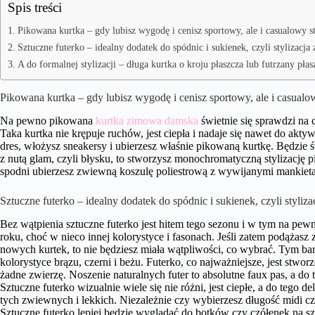
Spis treści
Pikowana kurtka – gdy lubisz wygodę i cenisz sportowy, ale i casualowy s
Sztuczne futerko – idealny dodatek do spódnic i sukienek, czyli stylizacja
A do formalnej stylizacji – długa kurtka o kroju płaszcza lub futrzany pła
Pikowana kurtka – gdy lubisz wygodę i cenisz sportowy, ale i casualo
Na pewno pikowana
kurtka zimowa damska
świetnie się sprawdzi na 
Taka kurtka nie krępuje ruchów, jest ciepła i nadaje się nawet do akt
dres, włożysz sneakersy i ubierzesz właśnie pikowaną kurtkę. Będzie ś
z nutą glam, czyli błysku, to stworzysz monochromatyczną stylizacj
spodni ubierzesz zwiewną koszulę poliestrową z wywijanymi mankiet
Sztuczne futerko – idealny dodatek do spódnic i sukienek, czyli styliza
Bez wątpienia sztuczne futerko jest hitem tego sezonu i w tym na pew
roku, choć w nieco innej kolorystyce i fasonach. Jeśli zatem podążasz
nowych kurtek, to nie będziesz miała wątpliwości, co wybrać. Tym bar
kolorystyce brązu, czerni i beżu. Futerko, co najważniejsze, jest stworz
żadne zwierzę. Noszenie naturalnych futer to absolutne faux pas, a do t
Sztuczne futerko wizualnie wiele się nie różni, jest ciepłe, a do tego d
tych zwiewnych i lekkich. Niezależnie czy wybierzesz długość midi cz
Sztuczne futerko lepiej będzie wyglądać do botków czy czółenek na s