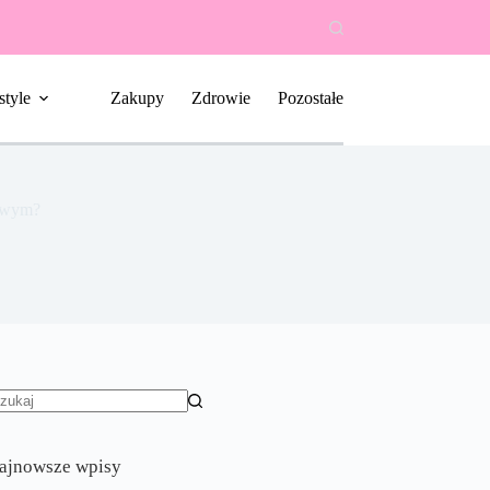
style
Zakupy
Zdrowie
Pozostałe
mowym?
rak
yników
ajnowsze wpisy