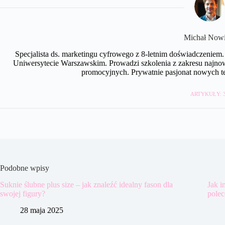
Michał Nowi
Specjalista ds. marketingu cyfrowego z 8-letnim doświadczeniem.
Uniwersytecie Warszawskim. Prowadzi szkolenia z zakresu najnow
promocyjnych. Prywatnie pasjonat nowych te
ARTYKUŁY: 
Podobne wpisy
Suknie ślubne plus size – jak znaleźć idealny fason dla
Jak i
swojej figury?
polec
28 maja 2025