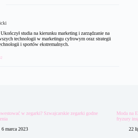
cki
 Ukończył studia na kierunku marketing i zarządzanie na
szych technologii w marketingu cyfrowym oraz strategii
chnologii i sportów ekstremalnych.
32
nwestować w zegarki? Szwajcarskie zegarki godne
Moda na El
enia
fryzury in
6 marca 2023
22 l