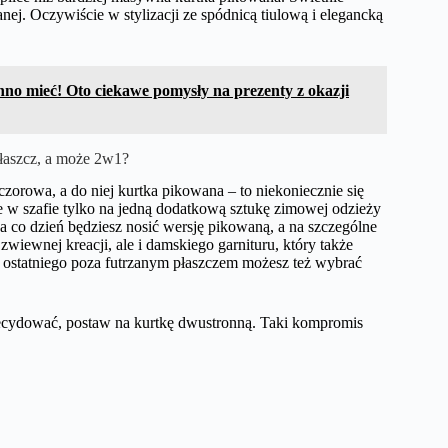
ej. Oczywiście w stylizacji ze spódnicą tiulową i elegancką
nno mieć! Oto ciekawe pomysły na prezenty z okazji
 płaszcz, a może 2w1?
zorowa, a do niej kurtka pikowana – to niekoniecznie się
ce w szafie tylko na jedną dodatkową sztukę zimowej odzieży
 co dzień będziesz nosić wersję pikowaną, a na szczególne
zwiewnej kreacji, ale i damskiego garnituru, który także
o ostatniego poza futrzanym płaszczem możesz też wybrać
decydować, postaw na kurtkę dwustronną. Taki kompromis