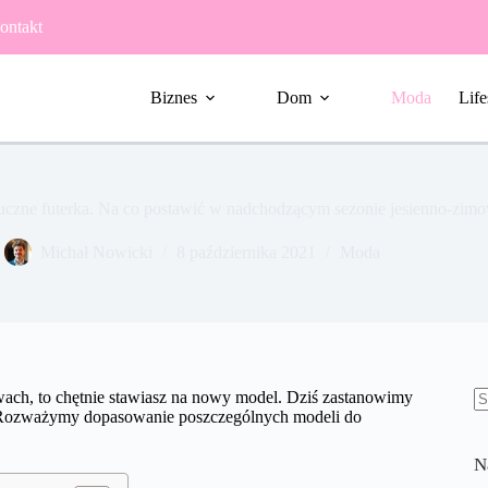
ontakt
Biznes
Dom
Moda
Life
tuczne futerka. Na co postawić w nadchodzącym sezonie jesienno-zi
Michał Nowicki
8 października 2021
Moda
wach, to chętnie stawiasz na nowy model. Dziś zastanowimy
a. Rozważymy dopasowanie poszczególnych modeli do
B
w
N