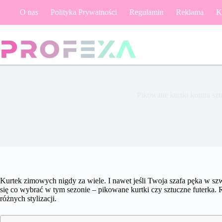
Przejdź
O nas
Polityka Prywatności
Regulamin
Reklama
K
do
treści
Pikowane kurtki kontra sz
Kurtek zimowych nigdy za wiele. I nawet jeśli Twoja szafa pęka w sz
się co wybrać w tym sezonie – pikowane kurtki czy sztuczne futerk
różnych stylizacji.