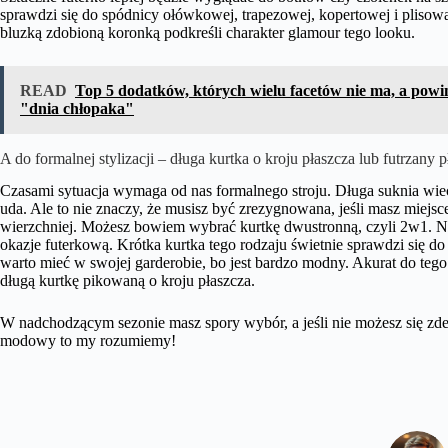
sprawdzi się do spódnicy ołówkowej, trapezowej, kopertowej i plisowan
bluzką zdobioną koronką podkreśli charakter glamour tego looku.
READ
Top 5 dodatków, których wielu facetów nie ma, a powi
"dnia chłopaka"
A do formalnej stylizacji – długa kurtka o kroju płaszcza lub futrzany
Czasami sytuacja wymaga od nas formalnego stroju. Długa suknia wiec
uda. Ale to nie znaczy, że musisz być zrezygnowana, jeśli masz miejs
wierzchniej. Możesz bowiem wybrać kurtkę dwustronną, czyli 2w1. Na
okazje futerkową. Krótka kurtka tego rodzaju świetnie sprawdzi się do 
warto mieć w swojej garderobie, bo jest bardzo modny. Akurat do teg
długą kurtkę pikowaną o kroju płaszcza.
W nadchodzącym sezonie masz spory wybór, a jeśli nie możesz się z
modowy to my rozumiemy!