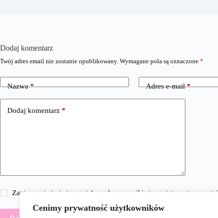
Dodaj komentarz
Twój adres email nie zostanie opublikowany.
Wymagane pola są oznaczone
*
Nazwa
*
Adres e-mail
*
Dodaj komentarz
*
Zapisz moje imię i nazwisko, adres e-mail i stronę internetową w 
Cenimy prywatność użytkowników