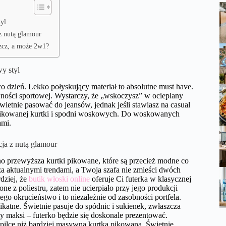
tyl
 z nutą glamour
szcz, a może 2w1?
wy styl
co dzień. Lekko połyskujący materiał to absolutne must have.
ywności sportowej. Wystarczy, że „wskoczysz” w ocieplany
wietnie pasować do jeansów, jednak jeśli stawiasz na casual
ę pikowanej kurtki i spodni woskowych. Do woskowanych
ami.
cja z nutą glamour
no przewyższa kurtki pikowane, które są przecież modne co
 za aktualnymi trendami, a Twoja szafa nie zmieści dwóch
dziej, że
butik włoski online
oferuje Ci futerka w klasycznej
one z poliestru, zatem nie ucierpiało przy jego produkcji
ego okrucieństwo i to niezależnie od zasobności portfela.
elikatne. Świetnie pasuje do spódnic i sukienek, zwłaszcza
y maksi – futerko będzie się doskonale prezentować.
zpilce niż bardziej masywna kurtka pikowana. Świetnie